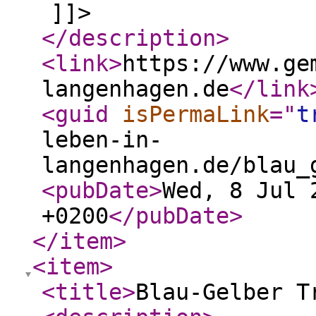
]]>
</description
>
<link
>
https://www.ge
langenhagen.de
</link
<guid
isPermaLink
="
t
leben-in-
langenhagen.de/blau_
<pubDate
>
Wed, 8 Jul 
+0200
</pubDate
>
</item
>
<item
>
<title
>
Blau-Gelber T