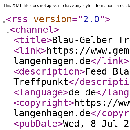
This XML file does not appear to have any style information associat
<rss
version
="
2.0
"
>
<channel
>
<title
>
Blau-Gelber Tr
<link
>
https://www.gem
langenhagen.de
</link
>
<description
>
Feed Bla
Treffpunkt
</descripti
<language
>
de-de
</lang
<copyright
>
https://ww
langenhagen.de
</copyr
<pubDate
>
Wed, 8 Jul 2