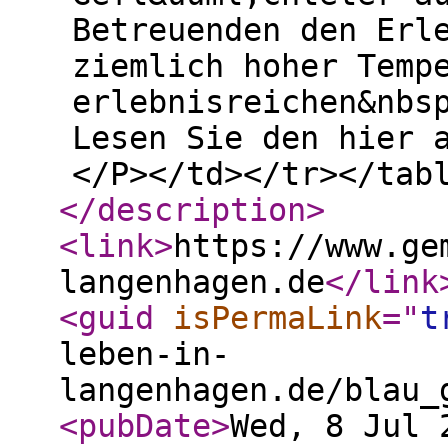
Betreuenden den Erl
ziemlich hoher Temp
erlebnisreichen&nbs
Lesen Sie den hier 
</P></td></tr></tab
</description
>
<link
>
https://www.ge
langenhagen.de
</link
<guid
isPermaLink
="
t
leben-in-
langenhagen.de/blau_
<pubDate
>
Wed, 8 Jul 