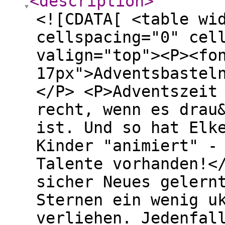
<description
>
<![CDATA[ <table wi
cellspacing="0" cel
valign="top"><P><fo
17px">Adventsbastel
</P> <P>Adventszeit
recht, wenn es drau
ist. Und so hat Elk
Kinder "animiert" -
Talente vorhanden!<
sicher Neues gelern
Sternen ein wenig u
verliehen. Jedenfal