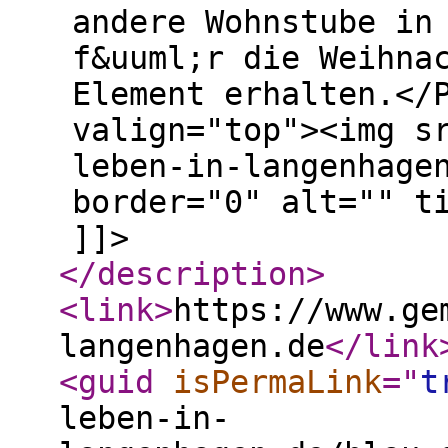
andere Wohnstube in
f&uuml;r die Weihna
Element erhalten.</
valign="top"><img s
leben-in-langenhage
border="0" alt="" t
]]>
</description
>
<link
>
https://www.ge
langenhagen.de
</link
<guid
isPermaLink
="
t
leben-in-