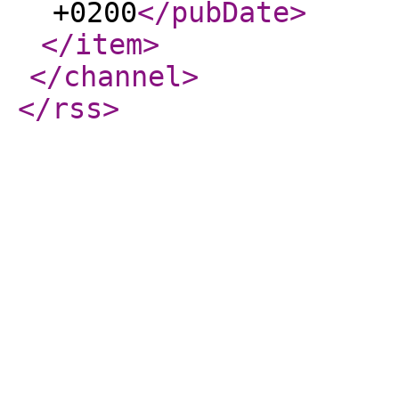
+0200
</pubDate
>
</item
>
</channel
>
</rss
>