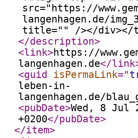
src="https://www.ge
langenhagen.de/img_
title="" /></div></
</description
>
<link
>
https://www.ge
langenhagen.de
</link
<guid
isPermaLink
="
t
leben-in-
langenhagen.de/blau_
<pubDate
>
Wed, 8 Jul 
+0200
</pubDate
>
</item
>