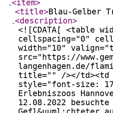
<item
>
<title
>
Blau-Gelber T
<description
>
<![CDATA[ <table wi
cellspacing="0" cel
width="10" valign="
src="https://www.ge
langenhagen.de/flam
title="" /></td><td
style="font-size: 1
Erlebniszoos Hannov
12.08.2022 besuchte
Gefl&uuml;chteter a