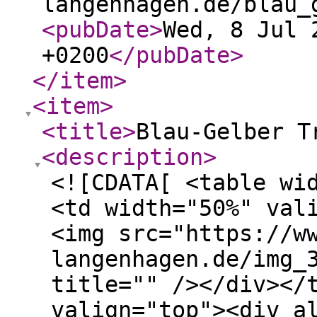
langenhagen.de/blau_
<pubDate
>
Wed, 8 Jul 
+0200
</pubDate
>
</item
>
<item
>
<title
>
Blau-Gelber T
<description
>
<![CDATA[ <table wi
<td width="50%" val
<img src="https://w
langenhagen.de/img_
title="" /></div></
valign="top"><div a