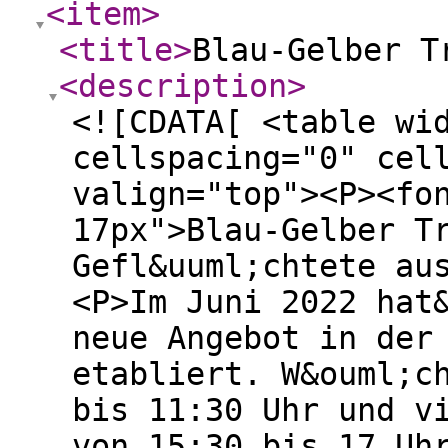
<item
>
<title
>
Blau-Gelber T
<description
>
<![CDATA[ <table wi
cellspacing="0" cel
valign="top"><P><fo
17px">Blau-Gelber T
Gefl&uuml;chtete au
<P>Im Juni 2022 hat
neue Angebot in der
etabliert. W&ouml;c
bis 11:30 Uhr und v
von 15:30 bis 17 Uh